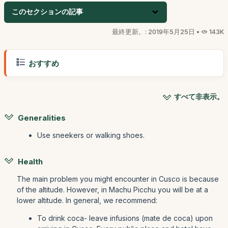
このセクションの記事
最終更新。: 2019年5月25日 •
143K
おすすめ
すべて非表示。
Generalities
Use sneekers or walking shoes.
Health
The main problem you might encounter in Cusco is because
of the altitude. However, in Machu Picchu you will be at a
lower altitude. In general, we recommend:
To drink coca- leave infusions (mate de coca) upon