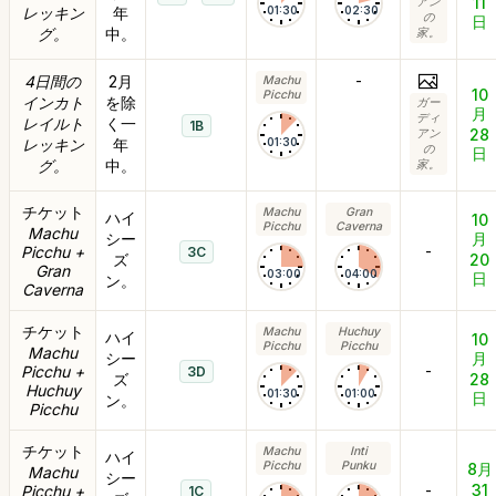
11
アン
レッキン
年
01:30
02:30
の
日
グ。
中。
家。
-
4日間の
2月
Machu
10
Picchu
インカト
を除
ガー
月
ディ
レイルト
く一
1B
28
アン
レッキン
年
01:30
の
日
グ。
中。
家。
チケット
Machu
Gran
ハイ
10
Picchu
Caverna
Machu
シー
月
-
Picchu +
3C
ズ
20
Gran
03:00
04:00
日
ン。
Caverna
チケット
Machu
Huchuy
ハイ
10
Picchu
Picchu
Machu
シー
月
-
Picchu +
3D
ズ
28
Huchuy
01:30
01:00
日
ン。
Picchu
チケット
Machu
Inti
ハイ
Picchu
Punku
8月
Machu
シー
-
31
Picchu +
1C