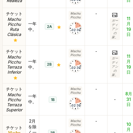
日
Realeza
チケット
-
Machu
Picchu
11
Machu
ガー
一年
月
Picchu
ディ
2A
Ruta
中。
19
アン
02:30
の
Clásica
日
家。
チケット
-
Machu
Picchu
11
Machu
ガー
一年
月
Picchu
ディ
2B
Terraza
中。
19
アン
02:30
の
Inferior
日
家。
チケット
-
Machu
Picchu
8月
Machu
一年
-
31
Picchu
1B
中。
日
Terraza
02:30
Superior
2月
-
Machu
10
Picchu
を除
チケット
月
く一
-
Machu
3B