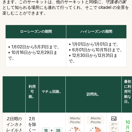
きます。このサーキットは、他のサーキットと同様に、
守護者の家
として知られる場所にも連れて行ってくれ、そこで citadel の全景を
楽しむことができます。
ローシーズンの期間
ハイシーズンの期間
• 1月01日から1月01日まで。
• 1月02日から5月31日まで。
• 6月01日から10月15日まで。
• 10月16日から12月29日ま
• 12月30日から12月31日ま
で。
で。
最初
利用
に利
可
マチュ回路。
用可
訪問先。
能。
能な
日。
2日間の
2月
Machu
Machu
10
Picchu
Picchu
インカト
を除
ガー
月
ディ
レイルト
く一
+
1B
3B