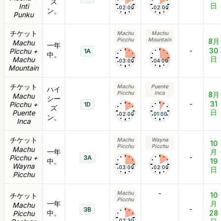
ズ
日
Inti
02:00
02:00
ン。
Punku
チケット
Machu
Machu
Picchu
Mountain
8月
Machu
一年
-
30
Picchu +
1A
中。
日
Machu
03:00
04:00
Mountain
チケット
Machu
Puente
ハイ
Picchu
Inca
8月
Machu
シー
-
31
Picchu +
1D
ズ
日
Puente
02:00
01:00
ン。
Inca
チケット
Machu
Wayna
10
Picchu
Picchu
Machu
一年
月
-
Picchu +
3A
中。
19
Wayna
03:00
02:00
日
Picchu
-
Machu
10
チケット
Picchu
一年
月
Machu
-
3B
中。
28
Picchu
02:30