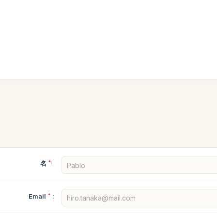
名
*:
Email
*
: