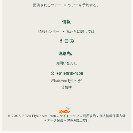
提供されるツアー
ツアーを予約する。
情報
情報センター
私たちに関しては
連絡先。
お問い合わせ
+51 91518-1506
WhatsApp
+
苦情簿
© 2006-2026 FlyOnNet Peru •
•
•
サイトマップ
利用規約
個人情報保護方針
•
•
データ保護
SNNA防止方針