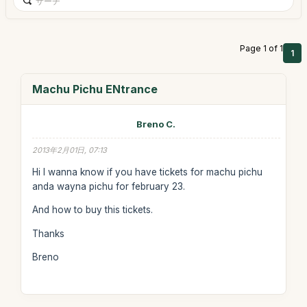
Page 1 of 1
1
Machu Pichu ENtrance
Breno C.
2013年2月01日, 07:13
Hi I wanna know if you have tickets for machu pichu
anda wayna pichu for february 23.
And how to buy this tickets.
Thanks
Breno