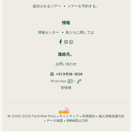
提供されるツアー
ツアーを予約する。
情報
情報センター
私たちに関しては
連絡先。
お問い合わせ
+51 91518-1506
WhatsApp
+
苦情簿
© 2006-2026 FlyOnNet Peru •
•
•
サイトマップ
利用規約
個人情報保護方針
•
•
データ保護
SNNA防止方針