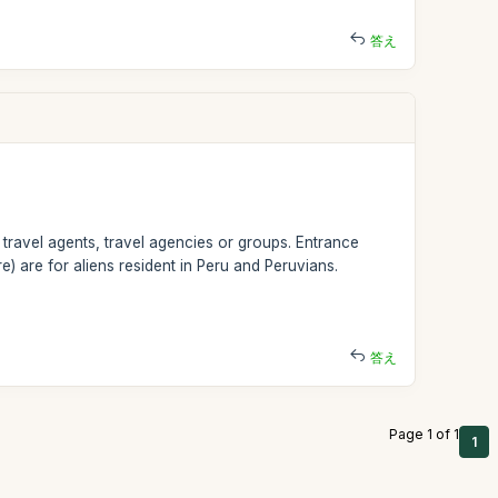
答え
 travel agents, travel agencies or groups. Entrance
e) are for aliens resident in Peru and Peruvians.
答え
Page 1 of 1
1