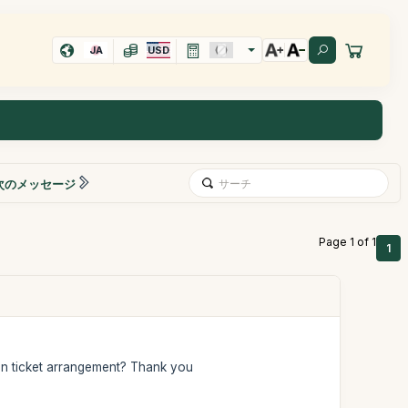
JA
USD
次のメッセージ
Page 1 of 1
1
ion ticket arrangement? Thank you