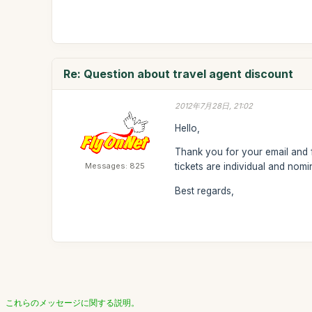
Re: Question about travel agent discount
2012年7月28日, 21:02
Hello,
Thank you for your email and f
Messages: 825
tickets are individual and nomi
Best regards,
これらのメッセージに関する説明。