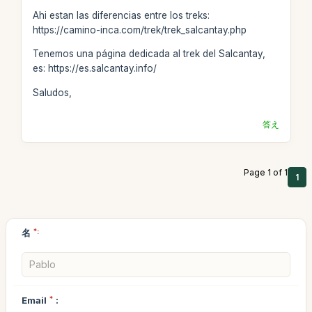
Ahi estan las diferencias entre los treks:
https://camino-inca.com/trek/trek_salcantay.php
Tenemos una página dedicada al trek del Salcantay,
es: https://es.salcantay.info/
Saludos,
答え
Page 1 of 1
1
名
*:
Email
*
: