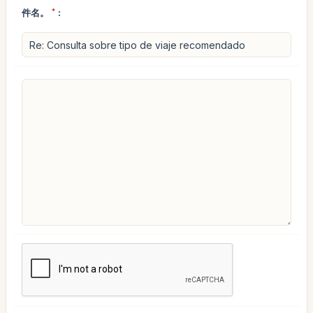
件名。
*
: