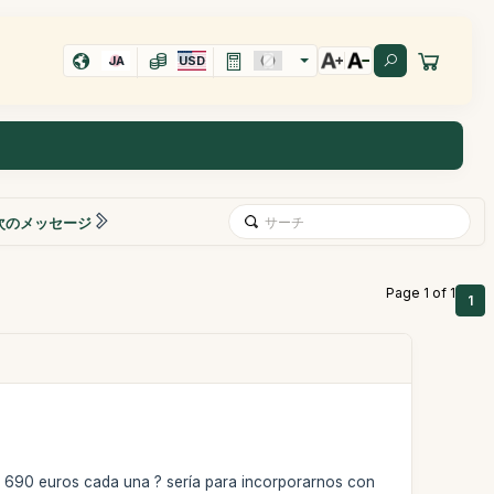
JA
USD
次のメッセージ
Page 1 of 1
1
an 690 euros cada una ? sería para incorporarnos con