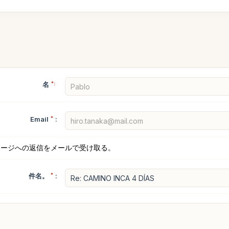
名
*:
Email
*
:
セージへの返信をメールで受け取る。
件名。
*
: