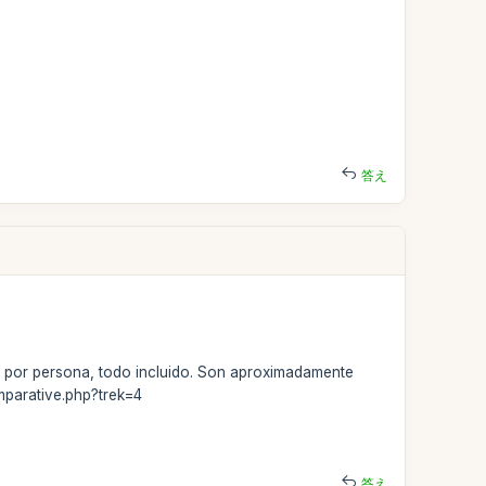
答え
s por persona, todo incluido. Son aproximadamente
mparative.php?trek=4
答え