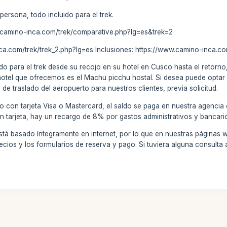
persona, todo incluido para el trek.
w.camino-inca.com/trek/comparative.php?lg=es&trek=2
nca.com/trek/trek_2.php?lg=es Inclusiones: https://www.camino-inca.c
do para el trek desde su recojo en su hotel en Cusco hasta el retorno,
hotel que ofrecemos es el Machu picchu hostal. Si desea puede optar 
de traslado del aeropuerto para nuestros clientes, previa solicitud.
o con tarjeta Visa o Mastercard, el saldo se paga en nuestra agencia
on tarjeta, hay un recargo de 8% por gastos administrativos y bancari
stá basado íntegramente en internet, por lo que en nuestras páginas 
ecios y los formularios de reserva y pago. Si tuviera alguna consult