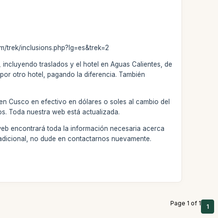
om/trek/inclusions.php?lg=es&trek=2
 incluyendo traslados y el hotel en Aguas Calientes, de
por otro hotel, pagando la diferencia. También
 en Cusco en efectivo en dólares o soles al cambio del
os. Toda nuestra web está actualizada.
web encontrará toda la información necesaria acerca
a adicional, no dude en contactarnos nuevamente.
Page 1 of 1
1