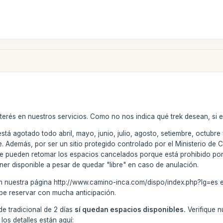
terés en nuestros servicios. Como no nos indica qué trek desean, si e
está agotado todo abril, mayo, junio, julio, agosto, setiembre, octub
. Además, por ser un sitio protegido controlado por el Ministerio de Cu
 se pueden retomar los espacios cancelados porque está prohibido po
er disponible a pesar de quedar "libre" en caso de anulación.
en nuestra página http://www.camino-inca.com/dispo/index.php?lg=es es
debe reservar con mucha anticipación.
de tradicional de 2 días
sí quedan espacios disponibles.
Verifique n
 los detalles están aquí: